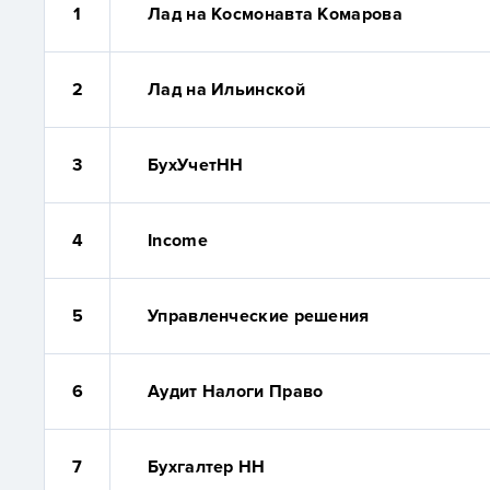
1
Лад на Космонавта Комарова
2
Лад на Ильинской
3
БухУчетНН
4
Income
5
Управленческие решения
6
Аудит Налоги Право
7
Бухгалтер НН