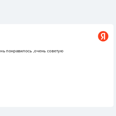
Майя G
тую
Огромную благодарност
года работы у меня нет
предыдущим бухгалтеро
всегда оперативно и о