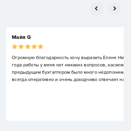
ь хочу выразить Елене Никейцевой! Впервые за 3
 никаких вопросов, касаемо отчетности по МП (с
м было много недопониманий, и путаницы) Елена
чень доходчиво отвечает на все возникшие…