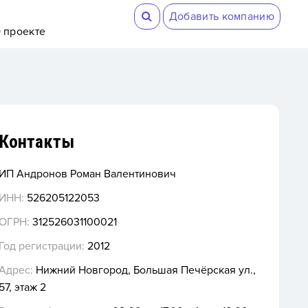
Добавить компанию
 проекте
Контакты
ИП Андронов Роман Валентинович
ИНН:
526205122053
ОГРН:
312526031100021
Год регистрации:
2012
Адрес:
Нижний Новгород, Большая Печёрская ул.,
57, этаж 2