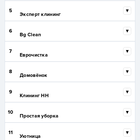
5
Эксперт клининг
6
Bg Clean
7
Еврочистка
8
Домовёнок
9
Клининг НН
10
Простая уборка
11
Уютница