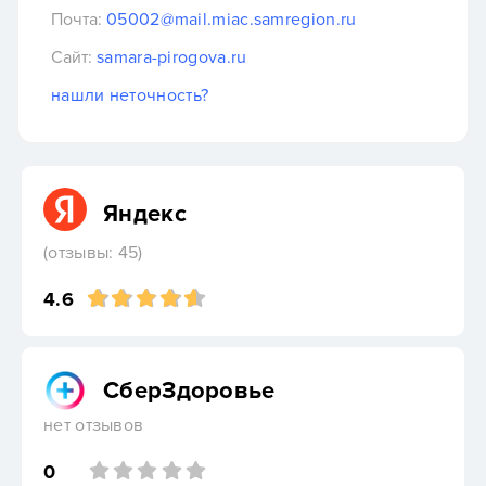
Почта:
05002@mail.miac.samregion.ru
Сайт:
samara-pirogova.ru
нашли неточность?
Яндекс
(отзывы: 45)
4.6
СберЗдоровье
нет отзывов
0