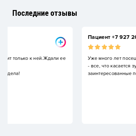
Последние отзывы
Пациент +7 927 20XXXXX
Уже много лет посещаю данную клинику, профгиг
- все, что касается зубов, делаю у них. Все добр
заинтересованные помочь, очень приятно. Прием