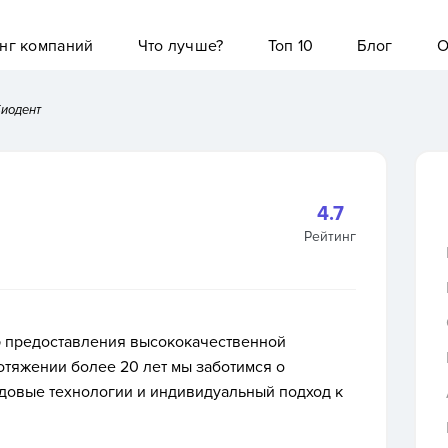
нг компаний
Что лучше?
Топ 10
Блог
О
иодент
4.7
Рейтинг
ю предоставления высококачественной
ротяжении
более 20 лет
мы заботимся о
довые технологии и индивидуальный подход к