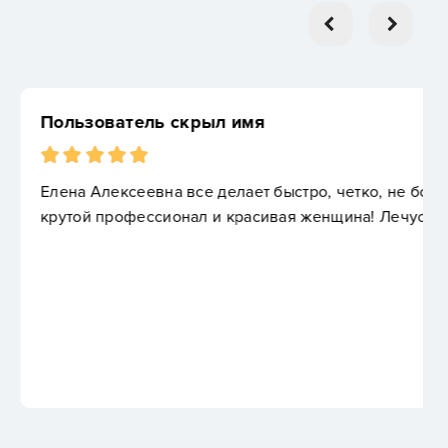
л имя
елает быстро, четко, не больно и вообще она мега
 красивая женщина! Лечусь у нее много лет!