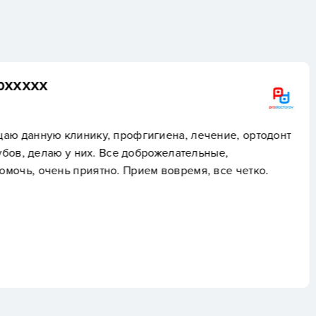
Пользователь скры
иена, лечение, ортодонт
Елена Алексеевна все д
ожелательные,
крутой профессионал и
 вовремя, все четко.