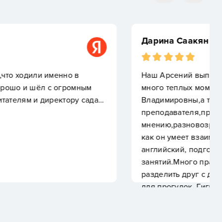
ник 2026 года.За время проведенное в саду ,у нас
нтов.Отмечу чуткое отношение директора Евгении
же воспитателей, музыкального
подавателя английского.По-моему
тная группа явилась плюсом для нашего ребенка,так
одействовать и с младшими,и со старшими.Хороший
овка к школе, много дополнительных и полезных
дников и дней рождений,которые ребята рады
ругом. Очень хорошее питание.Закрытая территория
ене также уделено особое внимание(индивидуальное
мена постельного частая).После сада приучен руки
 после улицы и т.п. с первых дней.Дисциплине также