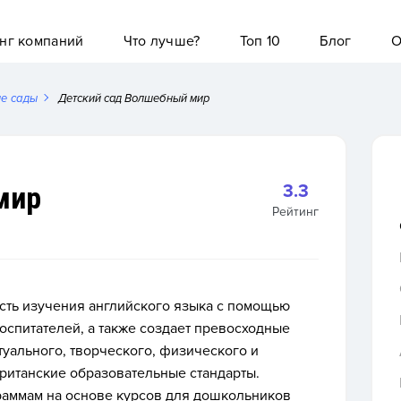
нг компаний
Что лучше?
Топ 10
Блог
О
ие сады
Детский сад Волшебный мир
мир
3.3
Рейтинг
сть изучения английского языка с помощью
спитателей, а также создает превосходные
туального, творческого, физического и
британские образовательные стандарты.
раммам на основе курсов для дошкольников