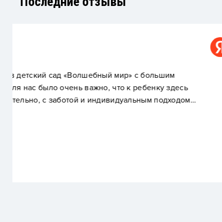
Последние отзывы
Елена С.
Самый лучший сад в нашем районе,очень рад
Волшебный мир,ребенок прошел адаптацию 
удовольствием! Огромная благодарность вос