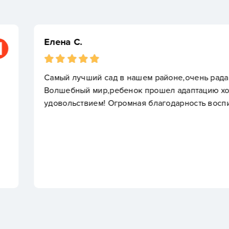
Дарина Саакян
а,что ходили именно в
Наш Арсений выпуск
хорошо и шёл с огромным
много теплых моме
питателям и директору сада…
Владимировны,а так
преподавателя,пре
мнению,разновозрас
как он умеет взаим
английский, подгот
занятий.Много праз
разделить друг с д
для прогулок. Гиги
полотенце чистое,с
помыть/переодеться