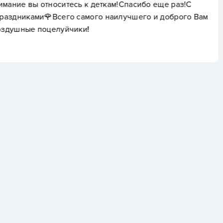
ам!Спасибо еще раз!С
медсестра,проверяет,зн
аилучшего и доброго Вам
рекомендую, не пожале