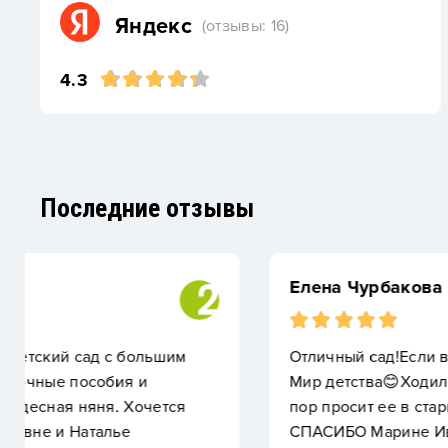
Яндекс
(отзывы: 16)
4.3
Последние отзывы
Елена Чурбакова
Отличный сад!Если вы хотите отдать своего ребенка
Мир детства😊Ходили с 1,5 до 3 лет.Ушли в госуд
пор просит ее в старый сад,а не в новый вести😁
СПАСИБО Марине Ивановне и Наталье Николаевн