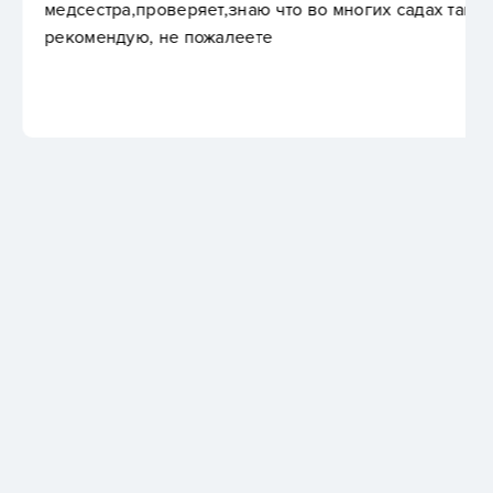
аю что во многих садах такого нетВсем
ете