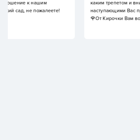
каким трепетом и внимание вы относитесь к детк
наступающими Вас праздниками🌹Всего самого н
🌹От Кирочки Вам воздушные поцелуйчики!