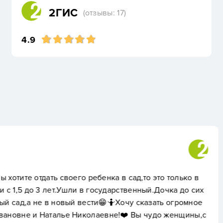
2ГИС
(отзывы: 17)
4.9
Юлия Костанян
 в сад,то это только в
Огромная благодарность
арственный.Дочка до сих
племянника, а теперь с
🤷Хочу сказать огромное
воспитатели, нянечки. С
е!❤️ Вы чудо женщины,с
ребенку находят подход