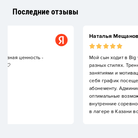
Последние отзывы
Наталья Мещанова
Мой сын ходит в Big wave с 2023 года, там без 
разных стилях. Тренеры понимающие, ответств
занятиями и мотивацией, как правило, не бывае
себя график посещений и ближайший к дому ба
абонементу. Администраторы тоже всегда прия
оптимальные возможности по цене за трениро
внутренние соревнования, тренировки с родите
в лагере в Казани во время каникул.Рекоменду