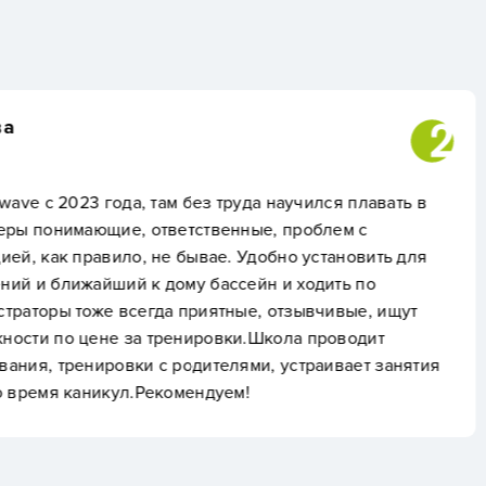
ирина
труда научился плавать в
Хочу поделиться сво
енные, проблем с
дочка занимается уже
. Удобно установить для
удивил профессионал
ссейн и ходить по
атмосфера в коллект
тные, отзывчивые, ищут
инструкторов – они д
вки.Школа проводит
найти индивидуальный
лями, устраивает занятия
следит за правильнос
ем!
получается с первого
раздражения.Бассейн
комфортной температ
График занятий соста