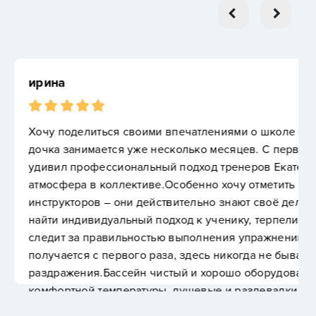
ими впечатлениями о школе плавания, в которой
 несколько месяцев. С первого дня меня приятно
ьный подход тренеров Екатерины и Ивана и уютная
иве.Особенно хочу отметить квалификацию
ействительно знают своё дело. Каждый тренер умеет
 подход к ученику, терпеливо объясняет технику и
тью выполнения упражнений. Даже если что-то не
 раза, здесь никогда не бывает давления или
 чистый и хорошо оборудован. Вода всегда
уры, душевые и раздевалки в отличном состоянии.
влен удобно, можно подобрать время под свой