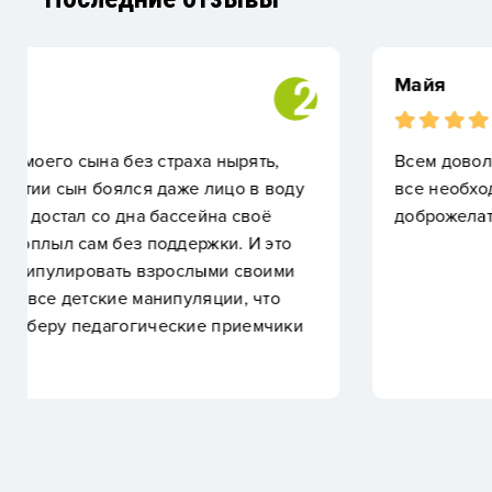
Майя
Всем довольна,вожу малыша с 4-х месяцев к тре
все необходимое, администраторы внимательны 
доброжелательны,прекрасный тренер,приемле