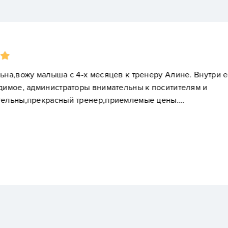
Анастасия Р.
неру Алине. Внутри есть
Привлекает цена абон
к поситителям и
лучшего. Тренер Юлия
мые цены.…
повлияло на выбор ба
что при покупке абон
услуг