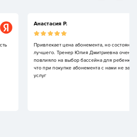
емента, но состояние помещения оставляет желать
 Дмитриевна очень к себе расположила, что также
ссейна для ребенка.И очень показалось странным
емента с нами не заключили договор об оказании