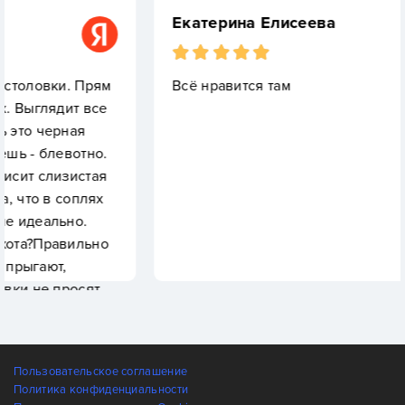
Екатерина Елисеева
рям
Всё нравится там
все
но.
тая
ях
ьно
т,
щем
а
Пользовательское соглашение
Политика конфиденциальности