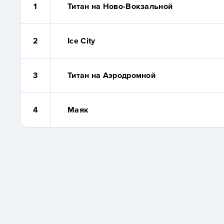
1
Титан на Ново-Вокзальной
2
Ice City
3
Титан на Аэродромной
4
Маяк