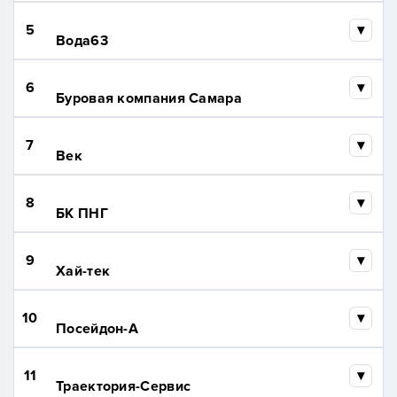
5
Вода63
6
Буровая компания Самара
7
Век
8
БК ПНГ
9
Хай-тек
10
Посейдон-А
11
Траектория-Сервис