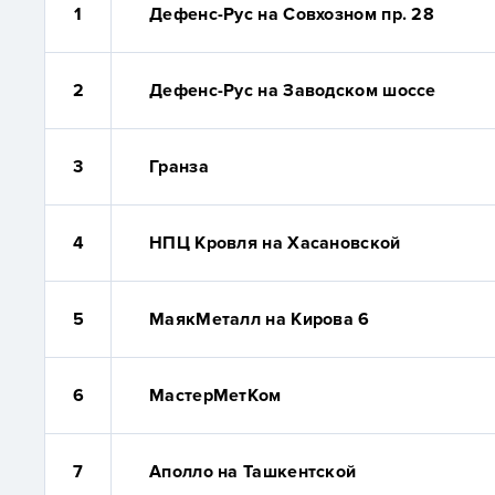
1
Дефенс-Рус на Совхозном пр. 28
2
Дефенс-Рус на Заводском шоссе
3
Гранза
4
НПЦ Кровля на Хасановской
5
МаякМеталл на Кирова 6
6
МастерМетКом
7
Аполло на Ташкентской