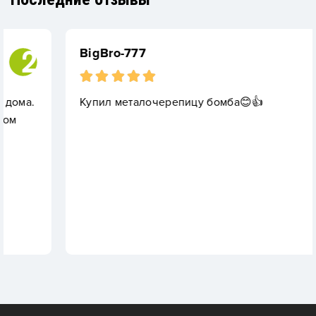
BigBro-777
Купил металочерепицу бомба😊👍