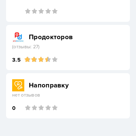
Продокторов
(отзывы: 27)
3.5
Напоправку
нет отзывов
0