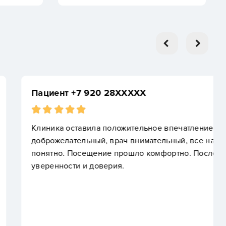
XXXX
ительное впечатление. Персонал
ч внимательный, все назначения объяснены
шло комфортно. После приёма осталось чувство