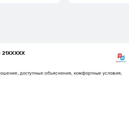
Пациент +7 920 28X
, комфортные условия,
Клиника оставила полож
доброжелательный, вра
понятно. Посещение про
уверенности и доверия.