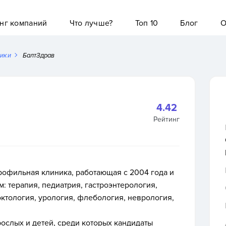
нг компаний
Что лучше?
Топ 10
Блог
О
ники
БалтЗдрав
4.42
Рейтинг
профильная клиника,
работающая с 2004 года и
 терапия, педиатрия, гастроэнтерология,
октология, урология, флебология, неврология,
рослых и детей, среди которых кандидаты