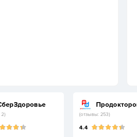
СберЗдоровье
Продокторо
 2)
(отзывы: 253)
4.4