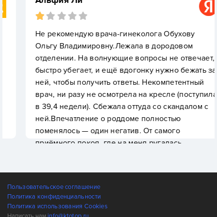
Альфия Ли
Не рекомендую врача-гинеколога Обухову
Ольгу Владимировну.Лежала в дородовом
отделении. На волнующие вопросы не отвечает,
быстро убегает, и ещё вдогонку нужно бежать за
ней, чтобы получить ответы. Некомпетентный
врач, ни разу не осмотрела на кресле (поступила
в 39,4 недели). Сбежала оттуда со скандалом с
ней.Впечатление о роддоме полностью
поменялось — один негатив. От самого
приёмного покоя, где на меня ругалась
акушерка из-за того, что я приехала ночью, до
самого дородового отделения.Два дня лежала, и
в эти два дня в жару по несколько часов не
Пользовательское соглашение
работал душ. В туалетах ржавчина, в палате не
Политика конфиденциальности
работала раковина.Многих отправляла домой:1.
Политика использования Cookies
Девушку в 40,5 недель с раскрытием в один
Написать нам
info@ktotop.ru