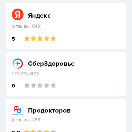
Яндекс
(отзывы: 849)
5
СберЗдоровье
нет отзывов
0
Продокторов
(отзывы: 288)