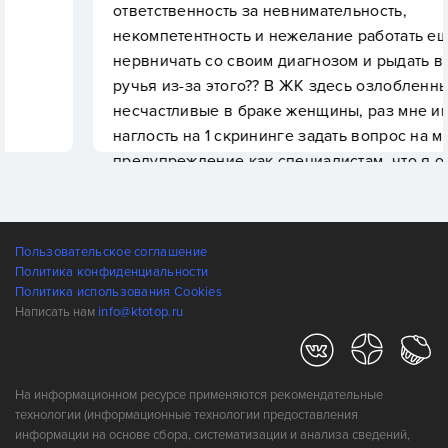
ответственность за невнимательность,
некомпетентность и нежелание работать еще и
нервничать со своим диагнозом и рыдать в три
ручья из-за этого?? В ЖК здесь озлобленные
несчастливые в браке женщины, раз мне имеют
наглость на 1 скрининге задать вопрос на мое
предупреждение как специалистам, что я очень
переживаю перед первым УЗИ " А сексом
занималась - не переживала? ". Буду проситься в
другой роддом либо записывать каждый приëм
Пользовательское соглашение
для подачи жалобы.
Политика конфиденциальности
Политика использования Cookies
Написать нам
info@ktotop.ru
На информационном ресурсе применяются рекомендательные
технологии (информационные технологии предоставления
информации на основе сбора, систематизации и анализа сведений,