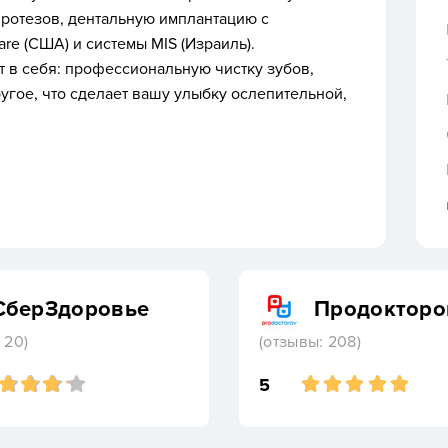
ротезов, дентальную имплантацию с
re (США) и системы MIS (Израиль).
 в себя: профессиональную чистку зубов,
угое, что сделает вашу улыбку ослепительной,
СберЗдоровье
Продокторо
 20)
(отзывы: 208)
5