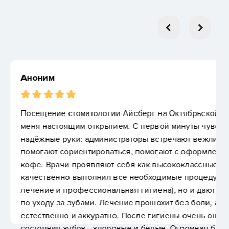
и Айсберг на Октябрьской набережной стало для
ем. С первой минуты чувствуешь, что попал в
страторы встречают вежливо, максимально
ться, помогают с оформлением и предлагают чай/
 себя как высококлассные специалисты: не только
все необходимые процедуры (проводились
льная гигиена), но и дают ценные рекомендации
чение прошохит без боли, а результат выглядит
но. После гигиены очень ощущается изменение
овые и белые. Огромная благодарность всей