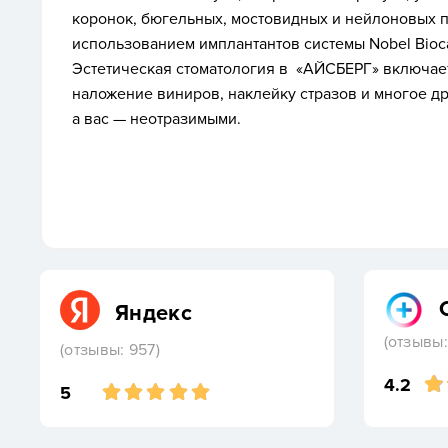
коронок, бюгельных, мостовидных и нейлоновых п
использованием имплантантов системы Nobel Bioca
Эстетическая стоматология в «АЙСБЕРГ» включает
наложение виниров, наклейку стразов и многое др
а вас — неотразимыми.
Яндекс
(отзывы:
(отзывы: 957)
4.2
5