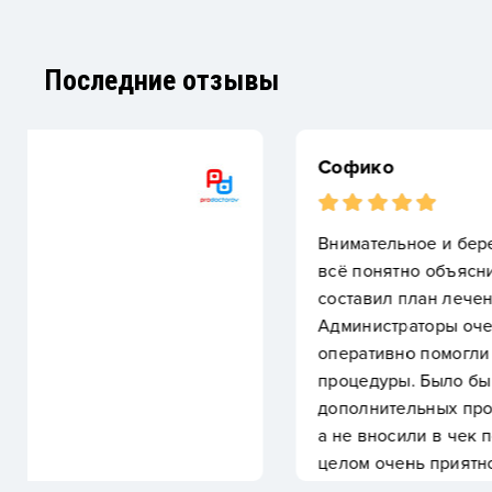
Последние отзывы
Софико
Внимательное и бережное отношение к пациенту!
всё понятно объяснил, уточнил все возможные н
составил план лечения и рекомендации по очерё
Администраторы очень приятные и, несмотря на 
оперативно помогли заполнить документы и соп
процедуры. Было бы идеально, если во время п
дополнительных процедур во время осмотра, сраз
а не вносили в чек постфактум, но так, думаю, в 
целом очень приятное впечатление от клиники и о