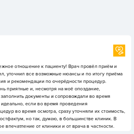
Аноним
 Врач провёл приём и
Посещение стоматологи
юансы и по итогу приёма
меня настоящим открыти
дности процедур.
надёжные руки: админи
моё опоздание,
помогают сориентирова
ровождали во время
кофе. Врачи проявляют
роведения
качественно выполнил 
у уточняли их стоимость,
лечение и профессиона
большинстве клиник. В
по уходу за зубами. Ле
т врача в частности.
естественно и аккурат
состояния зубов - здор