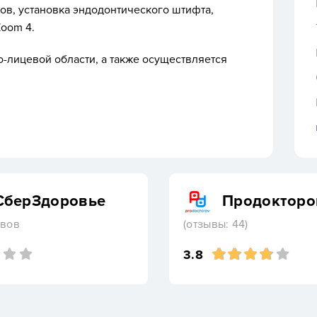
ов, установка эндодонтического штифта,
oom 4.
о-лицевой области, а также осуществляется
СберЗдоровье
Продокторо
ывов
(отзывы: 44)
3.8