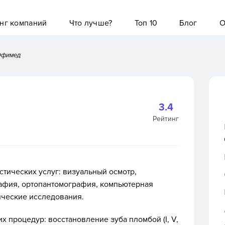
нг компаний
Что лучше?
Топ 10
Блог
О
Эфимед
3.4
Рейтинг
тических услуг: визуальный осмотр,
рафия, ортопантомография, компьютерная
ические исследования.
 процедур: восстановление зуба пломбой (I, V,