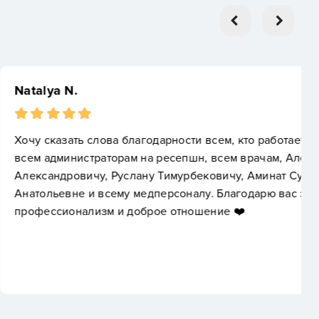
одарности всем, кто работает в клинике Эфимед,
а ресепшн, всем врачам, Александру
у Тимурбековичу, Аминат Султангериевне, Елене
дперсоналу. Благодарю вас за ваш
рое отношение ❤️