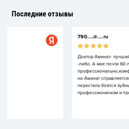
Последние отзывы
790....@....ru
Доктор Аминат- лучший стоматолог из всех , кото
-либо. А мне почти 60 лет. Внимательно, аккуратно
профессионально,комфортно. Все случаи моей са
но Аминат справляется великолепно. Благодаря т
перестала боятся зубных врачей. Огромная благо
профессионализм и приятное доброжелательное