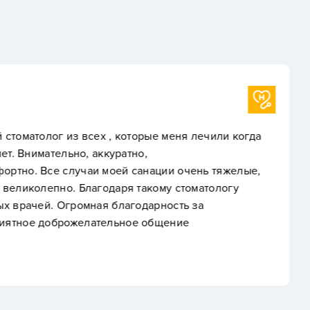
Natalya N.
рые меня лечили когда
Хочу сказать слова благ
,
всем администраторам н
нации очень тяжелые,
Александровичу, Руслан
акому стоматологу
Анатольевне и всему ме
дарность за
профессионализм и доб
 общение