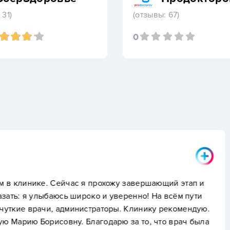
 31)
(отзывы: 67)
0
Пациент +7 960 03X
жу завершающий этап и
По рекомендации девушк
веренно! На всём пути
пришел на установку бр
ы. Клинику рекомендую.
полезные, без лишней в
ю за то, что врач была
было установить времен