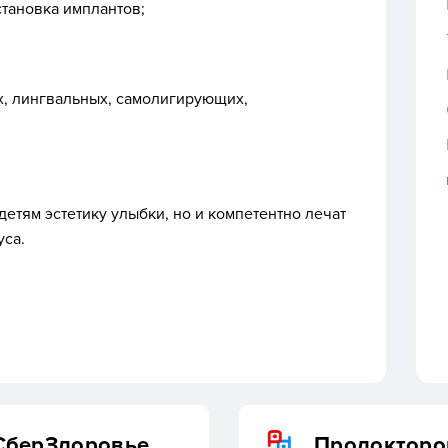
становка имплантов;
, лингвальных, самолигирующих,
етям эстетику улыбки, но и компетентно лечат
уса.
СберЗдоровье
Продокторо