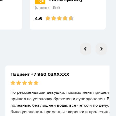
(отзывы: 193)
4.6
XXXX
и, помимо меня пришел и ее брат, лично я
екетов и супердоволен. Все приемы были
оды, все четко и по делу. Перед брекетами надо
ные коронки и пролечить зубы, которые в другой