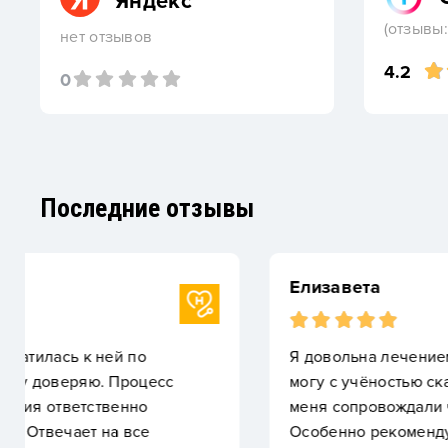
Яндекс
(отзывы:
нет отзывов
4.2
0
Последние отзывы
Елизавета
Я довольна лечением в клинике. Сейчас я прохо
могу с учёностью сказать: я улыбаюсь широко и у
меня сопровождали чуткие врачи, администратор
Особенно рекомендую Марию Борисовну. Благодар