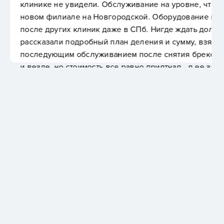
служивание на уровне, что на Чайковского, что в
ородской. Оборудование порадовало, особенно
же в СПб. Нигде ждать долго не пришлось,
лан деления и сумму, взял весь пакет с КТ и
ием после снятия брекетов. Да, цены растут как
се равно приятная - я ее закрепил заранее во