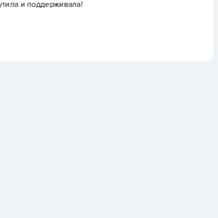
клинике не увидели. Об
новом филиале на Новг
после других клиник да
рассказали подробный п
последующим обслуживан
и везде, но стоимость в
время предоплаты.