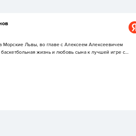
Яромир
сеем Алексеевичем
Занятия с тренером пр
на к лучшей игре с…
настроен доброжелател
действительно по душе
партнерами по команде
техника стала лучше, 
форма тоже улучшилась
связь, график занятий 
баскетболе, так как хо
спортивную дисциплин