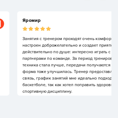
оходят очень комфортно, поскольку он всегда
ьно и создает приятную атмосферу. Баскетбол мне
: интересно играть с хорошими противниками и
. За период тренировок я увидел свое развитие:
передачи получаются более точными, физическая
. Тренер предоставляет качественную обратную
мне идеально подходит. Я остановился на
тел поправить здоровье и отыскать подходящую
у.