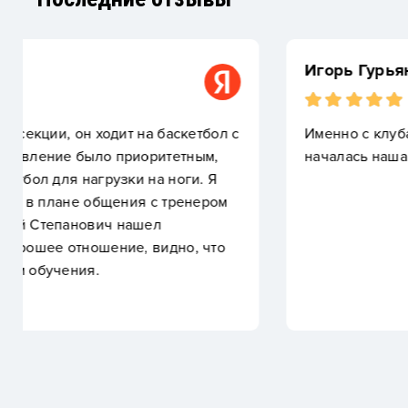
Игорь Гурьянов
Именно с клуба Морские Львы, во главе с Алек
началась наша баскетбольная жизнь и любовь сы