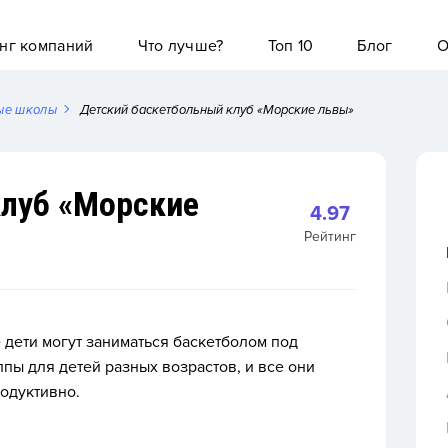
нг компаний
Что лучше?
Топ 10
Блог
О
ые школы
Детский баскетбольный клуб «Морские львы»
клуб «Морские
4.97
Рейтинг
 дети могут заниматься баскетболом под
ппы для детей разных возрастов, и все они
родуктивно.