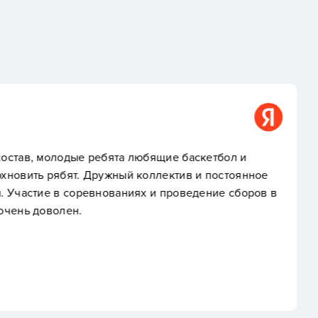
Анна Ш.
бящие баскетбол и
Хороший клуб, отличны
оллектив и постоянное
родителями. Много выез
х и проведение сборов в