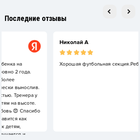
Последние отзывы
Николай А
Хорошая футбольная секция.Ребёнок довол
а.
слив.
ера у
оте.
асибо