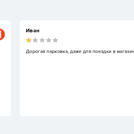
Протасов Н.В. 
азин
Занимается ребен
хоккеем.