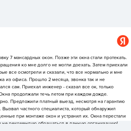
Василий Герасимов
ти окна стали протекать.
Произвели качественн
 доехать. Затем приехали
Профессиональные, кл
то все нормально и мне
огромную благодарност
звонка так и не
планированием работ.
азал все ок, только
ри каждом дожде.
, несмотря на гарантию
, который обнаружил
анил их. Окна перестали
 данную организацию!