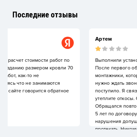
Последние отзывы
Артем
Выполнили установку 7 мансардных окон. Позже э
После первого обращения ко мне долго не могли
монтажники, которые все осмотрели и сказали, ч
нужно ждать звонка из офиса. Прошло 2 месяца, 
поступило. Я связался сам. Приехал инженер - ск
утеплите откосы. Окна продолжали течь летом п
Обращался повторно. Предложили платный выезд
5 лет по договору. Вызвал частного специалиста
нарушения допущенные при монтаже окон и устр
протекать. Никому не рекомендую обращаться в