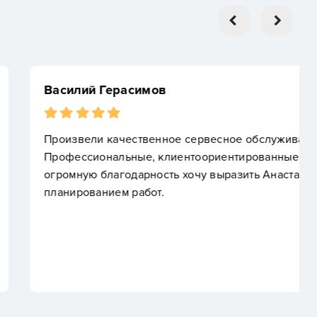
ое сервесное обслуживание 9 мансардных окон.
иентоориентированные сотрудники. Особенно
ь хочу выразить Анастасии в оказании помощи с