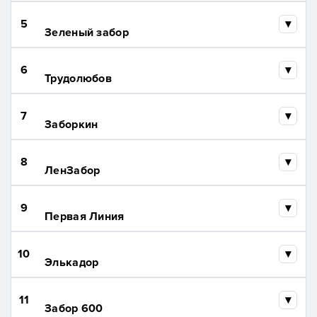
5
Зеленый забор
6
Трудолюбов
7
Заборкин
8
ЛенЗабор
9
Первая Линия
10
Элькадор
11
Забор 600