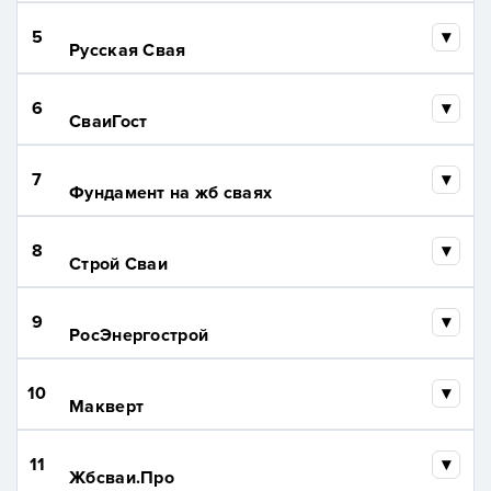
5
Русская Свая
6
СваиГост
7
Фундамент на жб сваях
8
Строй Сваи
9
РосЭнергострой
10
Макверт
11
Жбсваи.Про