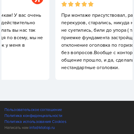
очень
При монтаже присутствовал, работали без
но
перекуров, старались, никуда не торопились
так
не суетились, били до упора ( такие грунты).
 мы не
приемке фундамента застройщиком выявил
отклонение оголовка по горизонтали, устра
без вопросов.Вообще с конторой легко
общение прошло, и да, сделали быстро
нестандартные оголовки.
Пользовательское соглашение
Политика конфиденциальности
Политика использования Cookies
Написать нам
info@ktotop.ru