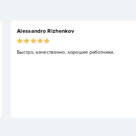
Вячеслав Ус
.
Хорошая компа
быстро за один
Претензий нет.