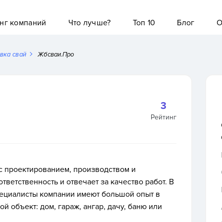
нг компаний
Что лучше?
Топ 10
Блог
О
вка свай
Жбсваи.Про
3
Рейтинг
с проектированием, производством и
тветственность и отвечает за качество работ.
В
пециалисты компании имеют большой опыт в
й объект: дом, гараж, ангар, дачу, баню или