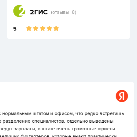
2ГИС
(отзывы: 8)
5
Ирина З.
м, что редко встретишь
Хочу поделиться своим 
 отдельно выведены
Службой». Обратились к
ь грамотные юристы.
в бухгалтерии после у
е знают практически
был период с налоговой