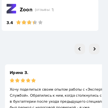
Zoon
(отзывы: 1)
3.4
опытом работы с «Экспертной Бухгалтерской
 ним, когда столкнулись с серьёзными проблемами
хода предыдущего специалиста. Особенно сложным
 проверкой - я уже…