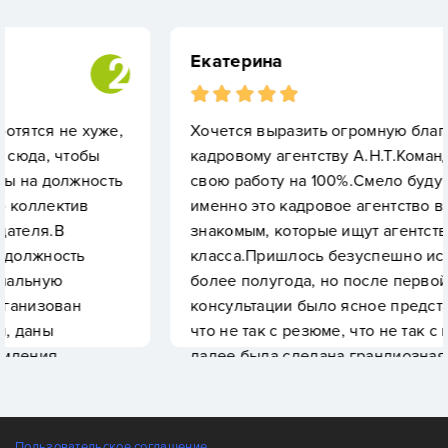
Екатерина
же,
Хочется выразить огромную благодарность
ы
кадровому агентству А.Н.Т.Команда отвечает з
сть
свою работу на 100%.Смело буду рекомендова
именно это кадровое агентство всем своим
знакомым, которые ищут агентство премиум
класса.Пришлось безуспешно искать работу
более полугода, но после первой же
консультации было ясное представление о то
что не так с резюме, что не так с подачей себя
далее была сделана грандиозная работа над
ошибками, исправлено резюме, снова
появилась уверенность в своих силах. После
обращения в агентство, уже обновленное
Пользовательское соглашение