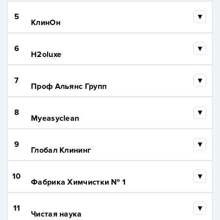
5
КлинОн
6
H2oluxe
7
Проф Альянс Групп
8
Myeasyclean
9
Глобал Клининг
10
Фабрика Химчистки № 1
11
Чистая наука