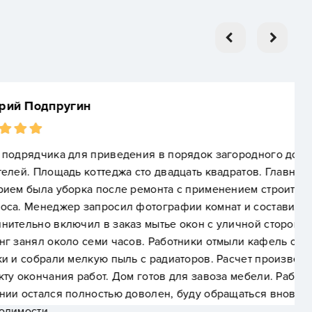
риведения в порядок загородного дома после
ттеджа сто двадцать квадратов. Главным
после ремонта с применением строительного
росил фотографии комнат и составил смету.
в заказ мытье окон с уличной стороны. Весь
и часов. Работники отмыли кафель от остатков
ую пыль с радиаторов. Расчет произвел переводом
т. Дом готов для завоза мебели. Работой
стью доволен, буду обращаться вновь при