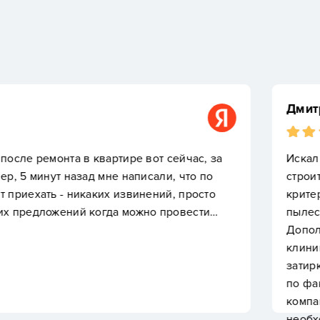
Дмитрий Подпругин
вартире вот сейчас, за
Искал подрядчика для п
мне написали, что по
строителей. Площадь ко
их извинений, просто
критерием была уборка 
огда можно провести…
пылесоса. Менеджер зап
Дополнительно включил 
клининг занял около сем
затирки и собрали мелк
по факту окончания рабо
компании остался полно
необходимости.