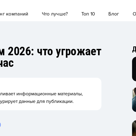
нг компаний
Что лучше?
Топ 10
Блог
О
 2026: что угрожает
Д
час
авливает информационные материалы,
турирует данные для публикации.
)