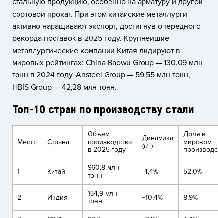
стальную продукцию, особенно на арматуру и другой
сортовой прокат. При этом китайские металлурги
активно наращивают экспорт, достигнув очередного
рекорда поставок в 2025 году. Крупнейшие
металлургические компании Китая лидируют в
мировых рейтингах: China Baowu Group — 130,09 млн
тонн в 2024 году, Ansteel Group — 59,55 млн тонн,
HBIS Group — 42,28 млн тонн.
Топ-10 стран по производству стали
Объём
Доля в
Динамика
Место
Страна
производства
мировом
(г/г)
в 2025 году
производс
960,8 млн
1
Китай
-4,4%
52,0%
тонн
164,9 млн
2
Индия
+10,4%
8,9%
тонн