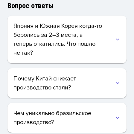
Вопрос ответы
Япония и Южная Корея когда-то
боролись за 2–3 места, а
expand_more
теперь откатились. Что пошло
не так?
Почему Китай снижает
expand_more
производство стали?
Чем уникально бразильское
expand_more
производство?