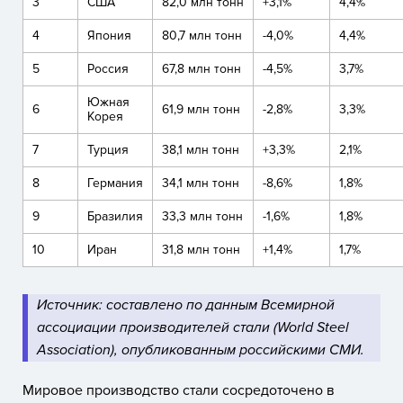
3
США
82,0 млн тонн
+3,1%
4,4%
4
Япония
80,7 млн тонн
-4,0%
4,4%
5
Россия
67,8 млн тонн
-4,5%
3,7%
Южная
6
61,9 млн тонн
-2,8%
3,3%
Корея
7
Турция
38,1 млн тонн
+3,3%
2,1%
8
Германия
34,1 млн тонн
-8,6%
1,8%
9
Бразилия
33,3 млн тонн
-1,6%
1,8%
10
Иран
31,8 млн тонн
+1,4%
1,7%
Источник: составлено по данным Всемирной
ассоциации производителей стали (World Steel
Association), опубликованным российскими СМИ.
Мировое производство стали сосредоточено в